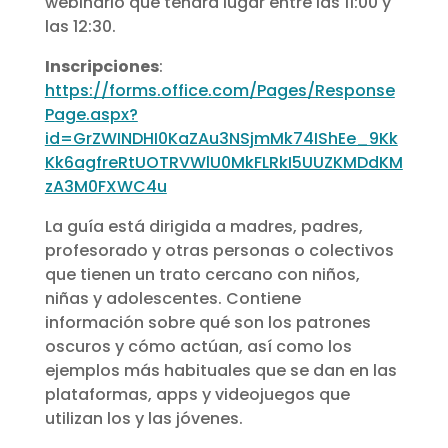
webinario que tendrá lugar entre las 11:00 y
las 12:30.
Inscripciones
:
https://forms.office.com/Pages/Response
Page.aspx?
id=GrZWINDHI0KaZAu3NSjmMk74IShEe_9Kk
Kk6agfreRtUOTRVWlU0MkFLRkI5UUZKMDdKM
zA3M0FXWC4u
La guía está dirigida a madres, padres,
profesorado y otras personas o colectivos
que tienen un trato cercano con niños,
niñas y adolescentes. Contiene
información sobre qué son los patrones
oscuros y cómo actúan, así como los
ejemplos más habituales que se dan en las
plataformas, apps y videojuegos que
utilizan los y las jóvenes.