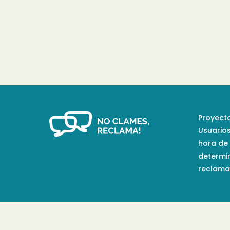
Proyecto
Usuario
hora de
determi
reclamac