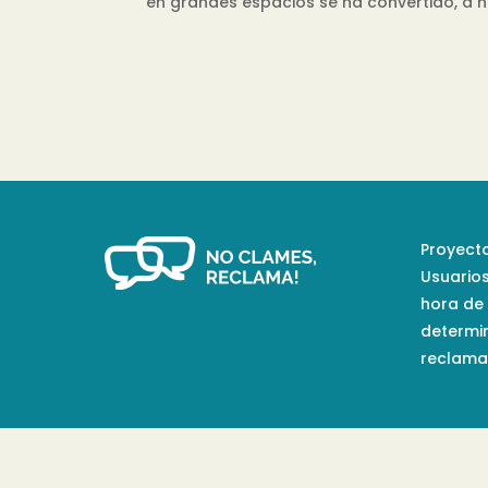
en grandes espacios se ha convertido, a niv
Proyecto
Usuario
hora de
determi
reclamac