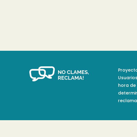
Proyecto
Usuario
hora de
determi
reclamac